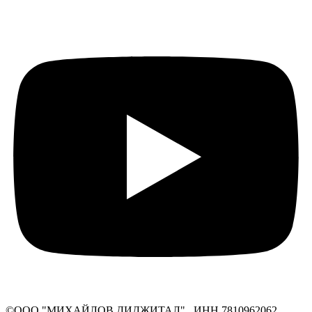
©ООО "МИХАЙЛОВ ДИДЖИТАЛ" ИНН 7810962062