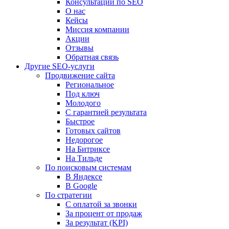
Консультации по SEO
О нас
Кейсы
Миссия компании
Акции
Отзывы
Обратная связь
Другие SEO-услуги
Продвижение сайта
Региональное
Под ключ
Молодого
С гарантией результата
Быстрое
Готовых сайтов
Недорогое
На Битриксе
На Тильде
По поисковым системам
В Яндексе
В Google
По стратегии
С оплатой за звонки
За процент от продаж
За результат (KPI)