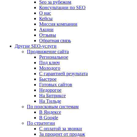
Seo за рубежом
Консультации по SEO
О нас
Кейсы
Миссия компании
Акции
Отзывы
Обратная связь
Другие SEO-услуги
Продвижение сайта
Региональное
Под ключ
Молодого
С гарантией результата
Быстрое
Готовых сайтов
Недорогое
На Битриксе
На Тильде
По поисковым системам
В Яндексе
В Google
По стратегии
С оплатой за звонки
За процент от продаж