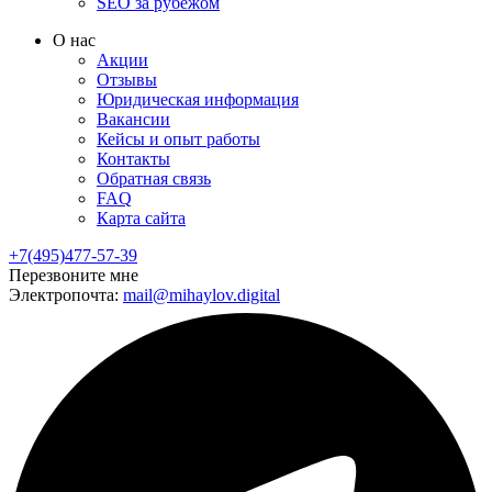
SEO за рубежом
О нас
Акции
Отзывы
Юридическая информация
Вакансии
Кейсы и опыт работы
Контакты
Обратная связь
FAQ
Карта сайта
+7(495)477-57-39
Перезвоните мне
Электропочта:
mail@mihaylov.digital