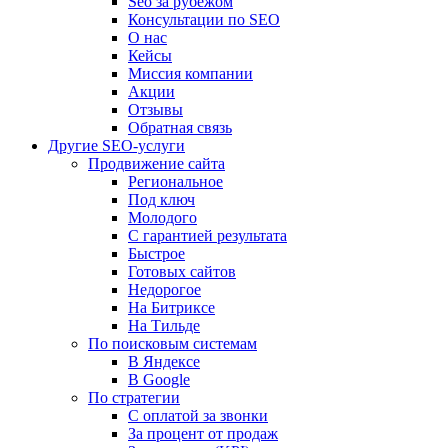
Seo за рубежом
Консультации по SEO
О нас
Кейсы
Миссия компании
Акции
Отзывы
Обратная связь
Другие SEO-услуги
Продвижение сайта
Региональное
Под ключ
Молодого
С гарантией результата
Быстрое
Готовых сайтов
Недорогое
На Битриксе
На Тильде
По поисковым системам
В Яндексе
В Google
По стратегии
С оплатой за звонки
За процент от продаж