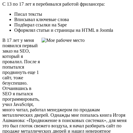
С 13 по 17 лет я перебивался работой фрилансера:
Писал тексты
Вписывал ключевые слова
Подбирал ссылки на Sape
Оформлял статьи и страницы на HTML в Joomla
В 17 лет у меня
появился первый
заказ на SEO,
который я
провалил. После я
попытался
продвинуть еще 1
сайт, тоже
безуспешно.
Отчаившись в
SEO я пытался
программировать,
учил JavaScript,
много читал, работал менеджером по продажам
металлических дверей. Однажды мне попалась книга Игоря
Ашманова: «Продвижение в поисковых системах», для меня
это был глоток свежего воздуха, я начал разбирать сайт по
продаже металлических дверей и нашел невероятное