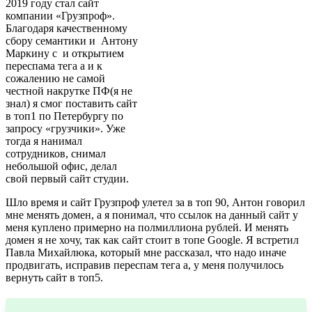
2019 году стал сайт
компании «Грузпроф».
Благодаря качественному
сбору семантики и Антону
Маркину с и открытием
переспама тега а и к
сожалению не самой
честной накрутке ПФ(я не
знал) я смог поставить сайт
в топ1 по Петербургу по
запросу «грузчики». Уже
тогда я нанимал
сотрудников, снимал
небольшой офис, делал
свой первый сайт студии.
Шло время и сайт Грузпроф улетел за в топ 90, Антон говорил
мне менять домен, а я понимал, что ссылок на данный сайт у
меня куплено примерно на полмиллиона рублей. И менять
домен я не хочу, так как сайт стоит в топе Google. Я встретил
Павла Михайлюка, который мне рассказал, что надо иначе
продвигать, исправив переспам тега а, у меня получилось
вернуть сайт в топ5.