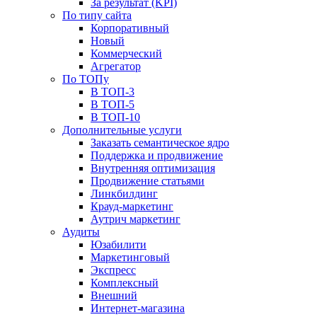
За результат (KPI)
По типу сайта
Корпоративный
Новый
Коммерческий
Агрегатор
По ТОПу
В ТОП-3
В ТОП-5
В ТОП-10
Дополнительные услуги
Заказать семантическое ядро
Поддержка и продвижение
Внутренняя оптимизация
Продвижение статьями
Линкбилдинг
Крауд-маркетинг
Аутрич маркетинг
Аудиты
Юзабилити
Маркетинговый
Экспресс
Комплексный
Внешний
Интернет-магазина