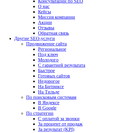
Консультации по SEO
О нас
Кейсы
Миссия компании
Акции
Отзывы
Обратная связь
Другие SEO-услуги
Продвижение сайта
Региональное
Под ключ
Молодого
С гарантией результата
Быстрое
Готовых сайтов
Недорогое
На Битриксе
На Тильде
По поисковым системам
В Яндексе
В Google
По стратегии
С оплатой за звонки
За процент от продаж
За результат (KPI)