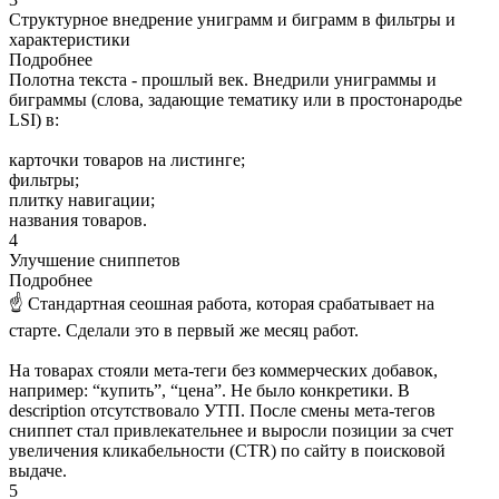
Структурное внедрение униграмм и биграмм в фильтры и
характеристики
Подробнее
Полотна текста - прошлый век. Внедрили униграммы и
биграммы (слова, задающие тематику или в простонародье
LSI) в:
карточки товаров на листинге;
фильтры;
плитку навигации;
названия товаров.
4
Улучшение сниппетов
Подробнее
☝ Стандартная сеошная работа, которая срабатывает на
старте. Сделали это в первый же месяц работ.
На товарах стояли мета-теги без коммерческих добавок,
например: “купить”, “цена”. Не было конкретики. В
description отсутствовало УТП. После смены мета-тегов
сниппет стал привлекательнее и выросли позиции за счет
увеличения кликабельности (CTR) по сайту в поисковой
выдаче.
5